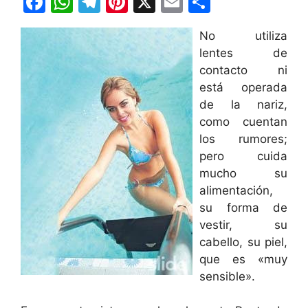
F
W
T
Pi
X
E
C
a
h
el
nt
m
o
No utiliza
c
at
e
er
ai
m
lentes de
e
s
gr
e
l
p
contacto ni
b
A
a
st
ar
está operada
de la nariz,
o
p
m
tir
como cuentan
o
p
los rumores;
k
pero cuida
mucho su
alimentación,
su forma de
vestir, su
cabello, su piel,
que es «muy
sensible».