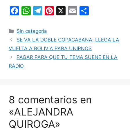
F
W
T
Pi
X
E
C
a
h
el
nt
m
o
c
at
e
er
ai
m
Categorías
Sin categoría
e
s
gr
e
l
p
SE VA LA DOBLE COPACABANA; LLEGA LA
b
A
a
st
ar
VUELTA A BOLIVIA PARA UNIRNOS
o
p
m
tir
PAGAR PARA QUE TU TEMA SUENE EN LA
o
p
RADIO
k
8 comentarios en
«ALEJANDRA
QUIROGA»