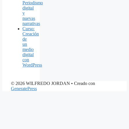
Periodismo
digital
y
nuevas
narrativas
Curso:
Creación
de
un
medio
digital
con
WordPress
© 2026 WILFREDO JORDAN
• Creado con
GeneratePress