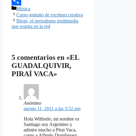
Email
Categorías
Música
Compartir
Curso gratuito de escritura creativa
Blogs, el periodismo multimedia
que respira en la red
5 comentarios en «EL
GUADALQUIVIR,
PIRAÍ VACA»
Anónimo
agosto 11, 2011 a las 3:32 pm
Hola Wilfredo, mi nombre es
Santiago soy Argentino y
admiro mucho a Pirai Vaca,
como a Alfredo Domínguez,