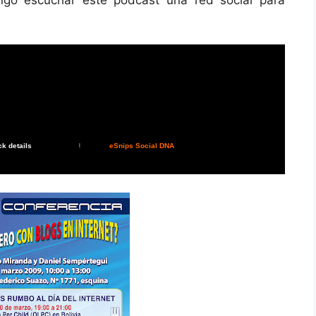
ck details
eSnips Social DNA
|