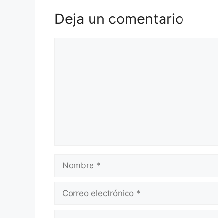
o
p
k
Deja un comentario
Comentario
Nombre
Correo
electrónico
Web