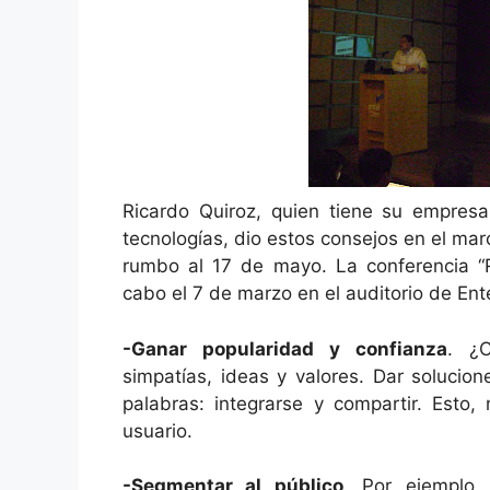
o
p
k
Ricardo Quiroz, quien tiene su empres
tecnologías, dio estos consejos en el mar
rumbo al 17 de mayo. La conferencia “R
cabo el 7 de marzo en el auditorio de Ente
-Ganar popularidad y confianza
. ¿C
simpatías, ideas y valores. Dar solucio
palabras: integrarse y compartir. Esto,
usuario.
-Segmentar al público
. Por ejemplo,