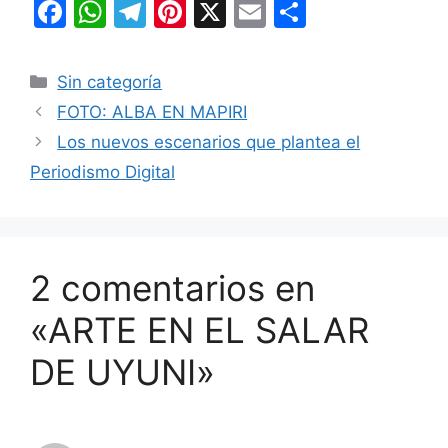
F
W
T
Pi
X
E
C
a
h
el
nt
m
o
c
at
e
er
ai
m
Categorías
Sin categoría
e
s
gr
e
l
p
FOTO: ALBA EN MAPIRI
b
A
a
st
ar
Los nuevos escenarios que plantea el
o
p
m
tir
Periodismo Digital
o
p
k
2 comentarios en
«ARTE EN EL SALAR
DE UYUNI»