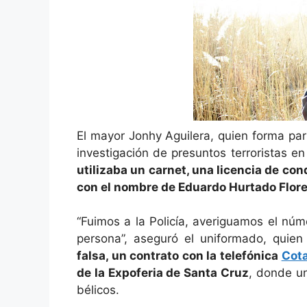
b
A
a
st
ar
o
p
m
tir
o
p
k
El mayor Jonhy Aguilera, quien forma part
investigación de presuntos terroristas en
utilizaba un carnet, una licencia de con
con el nombre de Eduardo Hurtado Flore
“Fuimos a la Policía, averiguamos el nú
persona”, aseguró el uniformado, quie
falsa, un contrato con la telefónica
Cot
de la Expoferia de Santa Cruz
, donde un
bélicos.