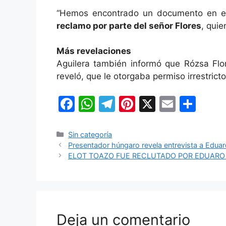
“Hemos encontrado un documento en 
reclamo por parte del señor Flores
, quie
Más revelaciones
Aguilera también informó que Rózsa Flor
reveló, que le otorgaba permiso irrestrict
F
W
T
Pi
X
E
C
a
h
el
nt
m
o
c
at
e
er
ai
m
Categorías
Sin categoría
Presentador húngaro revela entrevista a Eduar
e
s
gr
e
l
p
ELOT TOAZO FUE RECLUTADO POR EDUARO R
b
A
a
st
ar
o
p
m
tir
o
p
k
Deja un comentario