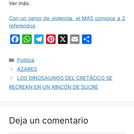
Ver más:
Con un cerco de violencia, el MAS convoca a 2
referendos
F
W
T
Pi
X
E
C
a
h
el
nt
m
o
c
at
e
er
ai
m
Categorías
Política
e
s
gr
e
l
p
AZARES
b
A
a
st
ar
LOS DINOSAURIOS DEL CRETÁCICO SE
o
p
m
tir
RECREAN EN UN RINCÓN DE SUCRE
o
p
k
Deja un comentario