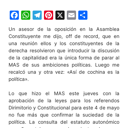
F
W
T
Pi
X
E
C
a
h
el
nt
m
o
Un asesor de la oposición en la Asamblea
c
at
e
er
ai
m
Constituyente me dijo, off de record, que en
e
s
gr
e
l
p
una reunión ellos y los constituyentes de la
b
A
a
st
ar
derecha resolvieron que introducir la discusión
de la capitalidad era la única forma de parar al
o
p
m
tir
MAS de sus ambiciones políticas. Luego me
o
p
recalcó una y otra vez: «Así de cochina es la
k
política».
Lo que hizo el MAS este jueves con la
aprobación de la leyes para los referendos
Dirimitorio y Constitucional para este 4 de mayo
no fue más que confirmar la suciedad de la
política. La consulta del estatuto autonómico