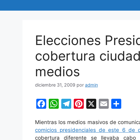
Elecciones Presi
cobertura ciudad
medios
diciembre 31, 2009
por
admin
F
W
T
Pi
X
E
C
a
h
el
nt
m
o
c
at
e
er
ai
m
Mientras los medios masivos de comunica
comicios presidenciales de este 6 de 
e
s
gr
e
l
p
cobertura diferente se llevaba cab