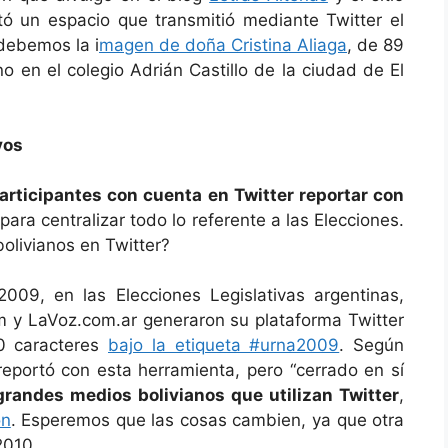
itó un espacio que transmitió mediante Twitter el
 debemos la i
magen de doña Cristina Aliaga
, de 89
o en el colegio Adrián Castillo de la ciudad de El
vos
articipantes con cuenta en Twitter reportar con
 para centralizar todo lo referente a las Elecciones.
olivianos en Twitter?
09, en las Elecciones Legislativas argentinas,
com y LaVoz.com.ar
generaron su plataforma Twitter
40 caracteres
bajo la etiqueta #urna2009
. Según
 reportó con esta herramienta, pero “cerrado en sí
randes medios bolivianos que utilizan Twitter
,
ón
.
Esperemos
que las cosas cambien, ya que otra
2010.