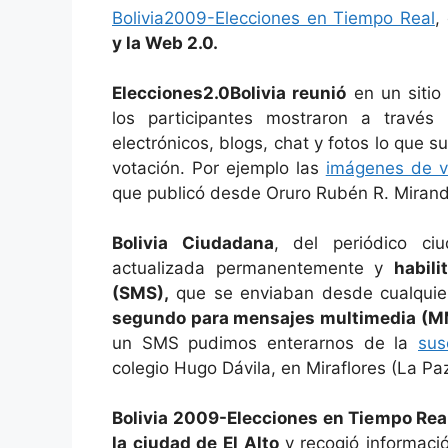
b
A
a
st
ar
Bolivia2009-Elecciones en Tiempo Real
,
o
p
m
tir
y
la Web
2.0.
o
p
Elecciones2.0Bolivia reunió
en un sitio 
k
los participantes mostraron a travé
electrónicos, blogs, chat y fotos lo que s
votación. Por ejemplo las
imágenes de vo
que publicó desde Oruro Rubén R. Mirand
Bolivia Ciudadana
, del periódico c
actualizada permanentemente y
habil
(SMS),
que se enviaban desde cualquier
segundo para mensajes multimedia (
un SMS pudimos enterarnos de la
sus
colegio Hugo Dávila, en Miraflores (
La Pa
Bolivia 2009-Elecciones en Tiempo Rea
la ciudad de El Alto
y recogió informaci