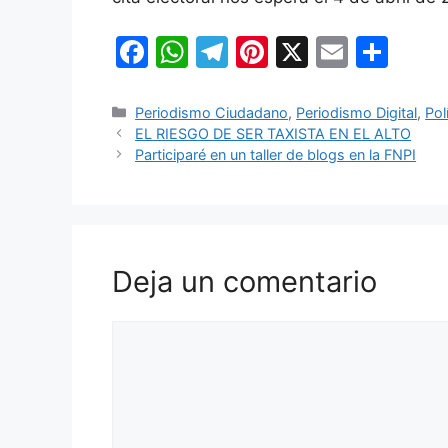
F
W
T
Pi
X
E
C
a
h
el
nt
m
o
c
at
e
er
ai
m
Categorías
Periodismo Ciudadano
,
Periodismo Digital
,
Pol
EL RIESGO DE SER TAXISTA EN EL ALTO
e
s
gr
e
l
p
Participaré en un taller de blogs en la FNPI
b
A
a
st
ar
o
p
m
tir
o
p
k
Deja un comentario
Comentario