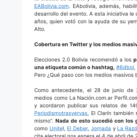
EABolivia.com
. EAbolivia, además, habil
desarrollo del evento. A esta iniciativa le
años, quien votó con la ayuda de su yern
Alto.
Cobertura en Twitter y los medios masi
Elecciones 2.0 Bolivia recomendó a los
p
una etiqueta común o hashtag,
#6dbol
,
Pero ¿Qué paso con los medios masivos b
Como antecedente, el 28 de junio de 20
medios como
La Nación.com
.ar Perfil.
y acordaron publicar sus relatos de 1
Periodismotrasyervas
, El Clarín también
mismo”.
Nada de esto sucedió con los g
como
Unite
l,
El Deber
,
Jornada
y
La Raz
cita electoral nos espera el 4 de abril de 