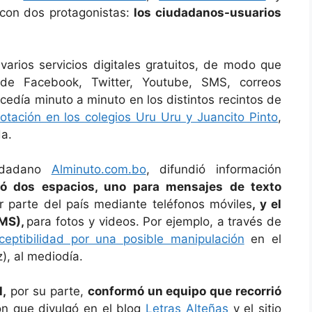
 con dos protagonistas:
los ciudadanos-usuarios
varios servicios digitales gratuitos, de modo que
s de
Facebook, Twitter, Youtube, SMS, correos
ucedía minuto a minuto en los distintos recintos de
tación en los colegios Uru Uru y Juancito Pinto
,
a.
iudadano
Alminuto.com.bo
, difundió información
itó dos espacios, uno para mensajes de texto
 parte del país mediante teléfonos móviles
, y el
MMS),
para fotos y videos. Por ejemplo, a través de
ceptibilidad por una posible manipulación
en el
z
), al mediodía.
l,
por su parte,
conformó un equipo que recorrió
ón que divulgó en el blog
Letras Alteñas
y el sitio