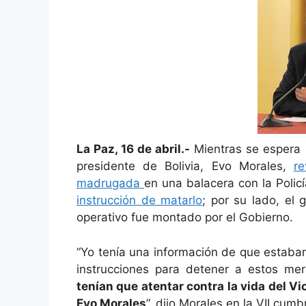
e
s
gr
e
l
p
b
A
a
st
ar
o
p
m
tir
o
p
k
La Paz, 16 de abril.-
Mientras se espera u
presidente de Bolivia, Evo Morales,
re
madrugada
en una balacera con la Polic
instrucción de matarlo
; por su lado, el
operativo fue montado por el Gobierno.
“Yo tenía una información de que estaba
instrucciones para detener a estos me
tenían que atentar contra la vida del Vi
Evo Morales
”, dijo Morales en la VII cum