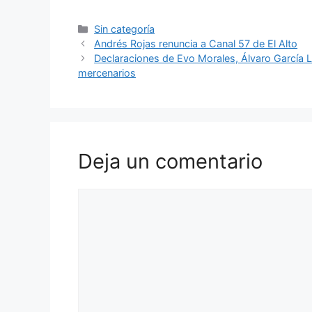
a
h
el
nt
m
o
c
at
e
er
ai
m
Categorías
Sin categoría
Andrés Rojas renuncia a Canal 57 de El Alto
e
s
gr
e
l
p
Declaraciones de Evo Morales, Álvaro García 
b
A
a
st
ar
mercenarios
o
p
m
tir
o
p
k
Deja un comentario
Comentario