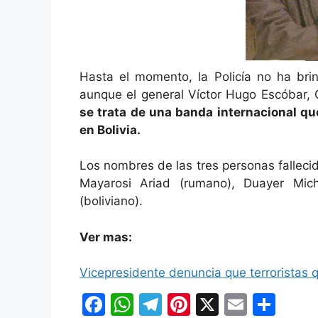
Hasta el momento, la Policía no ha bri
aunque el general Víctor Hugo Escóbar, 
se trata de una banda internacional qu
en Bolivia.
Los nombres de las tres personas fallec
Mayarosi Ariad (rumano), Duayer Mich
(boliviano).
Ver mas:
Vicepresidente denuncia que terroristas 
F
W
T
Pi
X
E
C