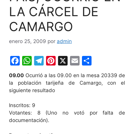
LA CÁRCEL DE
CAMARGO
enero 25, 2009
por
admin
F
W
T
Pi
X
E
C
a
h
el
nt
m
o
09.00
Ocurrió a las 09.00 en la mesa 20339 de
c
at
e
er
ai
m
la población tarijeña de Camargo, con el
e
s
gr
e
l
p
siguiente resultado
b
A
a
st
ar
Inscritos: 9
o
p
m
tir
Votantes: 8 (Uno no votó por falta de
o
p
documentación).
k