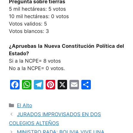
Pregunta sobre tierras
5 mil hectáreas: 5 votos
10 mil hectáreas: 0 votos
Votos validos: 5
Votos blancos: 3
¿Apruebas la Nueva Constitución Política del
Estado?
Si a la NCPE= 8 votos
No a la NCPE= 0 votos.
F
W
T
Pi
X
E
C
a
h
el
nt
m
o
c
at
e
er
ai
m
Categorías
El Alto
e
s
gr
e
l
p
JURADOS IMPROVISADOS EN DOS
b
A
a
st
ar
COLEGIOS ALTEÑOS
o
p
m
tir
MINISTRO RADA: BOLIVIA VIVE UNA