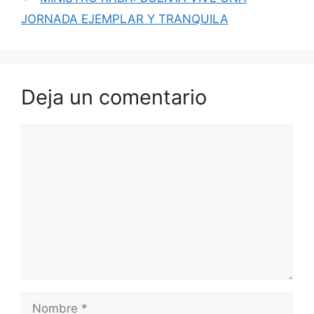
o
p
JORNADA EJEMPLAR Y TRANQUILA
k
Deja un comentario
Comentario
Nombre