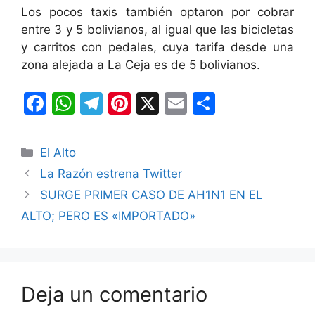
Los pocos taxis también optaron por cobrar
entre 3 y 5 bolivianos, al igual que las bicicletas
y carritos con pedales, cuya tarifa desde una
zona alejada a
La Ceja
es de 5 bolivianos.
F
W
T
Pi
X
E
C
a
h
el
nt
m
o
c
at
e
er
ai
m
Categorías
El Alto
e
s
gr
e
l
p
La Razón estrena Twitter
b
A
a
st
ar
SURGE PRIMER CASO DE AH1N1 EN EL
o
p
m
tir
ALTO; PERO ES «IMPORTADO»
o
p
k
Deja un comentario