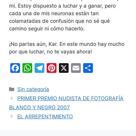
mí. Estoy dispuesto a luchar y a ganar, pero
cada una de mis neuronas están tan
colamatadas de confusión que no sé qué
camino seguir ni cómo hacerlo.
¡No partas aún, Kar. En este mundo hay mucho
por que luchar, no te vayas ahora!
F
W
T
Pi
X
E
C
a
h
el
nt
m
o
c
at
e
er
ai
m
Categorías
Sin categoría
e
s
gr
e
l
p
PRIMER PREMIO NUDISTA DE FOTOGRAFÍA
b
A
a
st
ar
BLANCO Y NEGRO 2007
o
p
m
tir
EL ARREPENTIMIENTO
o
p
k