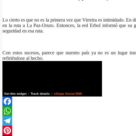
Lo cierto es que no es la primera vez que Virreira es intimidado. En 
en la ruta a
La Paz-Oruro. Entonces
, la red Erbol informó que su g
seguridad en esa ruta.
Con estos sucesos, parece que nuestro país ya no es un lugar tran
refiriéndose al hecho.
Get this widget
Track details
eSnips Social DNA
|
|
Facebook
WhatsApp
Telegram