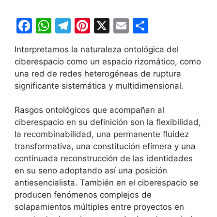
F
W
T
Pi
X
E
C
a
h
el
nt
m
o
Interpretamos la naturaleza ontológica del
c
at
e
er
ai
m
ciberespacio como un espacio rizomático, como
e
s
gr
e
l
p
una red de redes heterogéneas de ruptura
b
A
a
st
ar
significante sistemática y multidimensional.
o
p
m
tir
Rasgos ontológicos que acompañan al
o
p
ciberespacio en su definición son la flexibilidad,
k
la recombinabilidad, una permanente fluidez
transformativa, una constitución efímera y una
continuada reconstrucción de las identidades
en su seno adoptando así una posición
antiesencialista. También en el ciberespacio se
producen fenómenos complejos de
solapamientos múltiples entre proyectos en