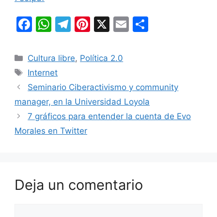
F
W
T
Pi
X
E
C
a
h
el
nt
m
o
c
at
e
er
ai
m
Categorías
Cultura libre
,
Política 2.0
e
s
gr
e
l
p
Etiquetas
Internet
b
A
a
st
ar
Seminario Ciberactivismo y community
o
p
m
tir
manager, en la Universidad Loyola
o
p
7 gráficos para entender la cuenta de Evo
k
Morales en Twitter
Deja un comentario
Comentario