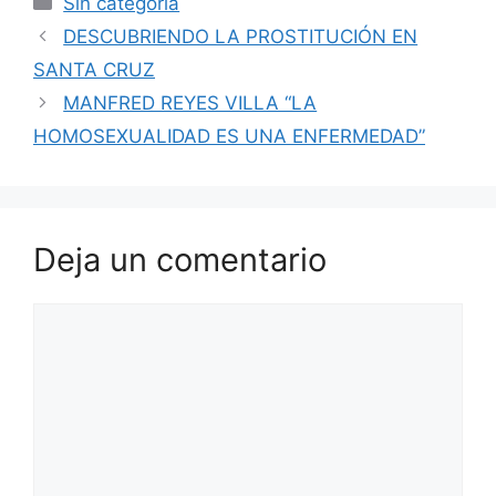
Sin categoría
e
s
gr
e
l
p
DESCUBRIENDO LA PROSTITUCIÓN EN
b
A
a
st
ar
SANTA CRUZ
o
p
m
tir
MANFRED REYES VILLA “LA
o
p
HOMOSEXUALIDAD ES UNA ENFERMEDAD”
k
Deja un comentario
Comentario