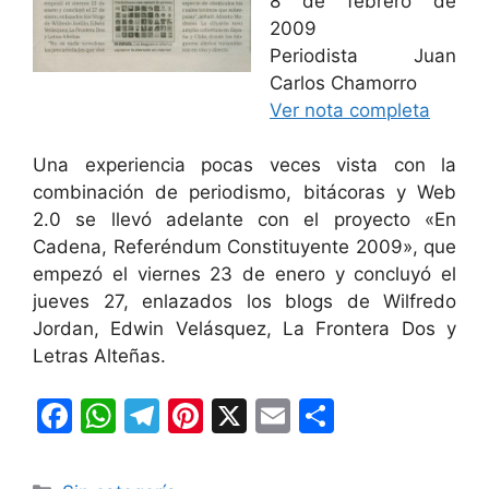
8 de febrero de
2009
Periodista Juan
Carlos Chamorro
Ver nota completa
Una experiencia pocas veces vista con la
combinación de periodismo, bitácoras y Web
2.0 se llevó adelante con el proyecto «En
Cadena, Referéndum Constituyente 2009», que
empezó el viernes 23 de enero y concluyó el
jueves 27, enlazados los blogs de Wilfredo
Jordan, Edwin Velásquez, La Frontera Dos y
Letras Alteñas.
F
W
T
Pi
X
E
C
a
h
el
nt
m
o
c
at
e
er
ai
m
Categorías