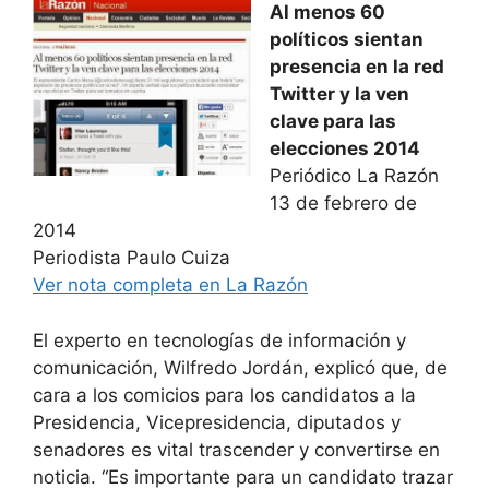
c
at
e
er
ai
m
Al menos 60
políticos sientan
e
s
gr
e
l
p
presencia en la red
b
A
a
st
ar
Twitter y la ven
o
p
m
tir
clave para las
o
p
elecciones 2014
Periódico La Razón
k
13 de febrero de
2014
Periodista Paulo Cuiza
Ver nota completa en La Razón
El experto en tecnologías de información y
comunicación, Wilfredo Jordán, explicó que, de
cara a los comicios para los candidatos a la
Presidencia, Vicepresidencia, diputados y
senadores es vital trascender y convertirse en
noticia. “Es importante para un candidato trazar