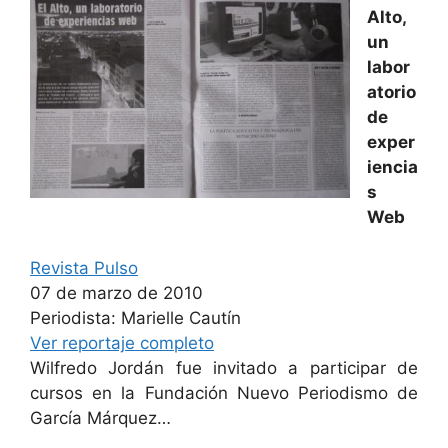
Alto,
un
labor
atorio
de
exper
iencia
s
Web
Revista Pulso
07 de marzo de 2010
Periodista: Marielle Cautín
Ver reportaje completo
Wilfredo Jordán fue invitado a participar de
cursos en la Fundación Nuevo Periodismo de
García Márquez…