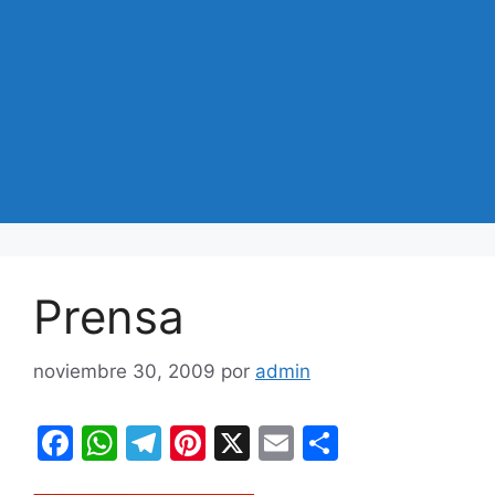
Prensa
noviembre 30, 2009
por
admin
F
W
T
Pi
X
E
C
a
h
el
nt
m
o