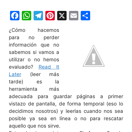
F
W
T
Pi
X
E
C
a
h
el
nt
m
o
¿Cómo hacemos
c
at
e
er
ai
m
para no perder
e
s
gr
e
l
p
información que no
b
A
a
st
ar
sabemos si vamos a
utilizar o no hemos
o
p
m
tir
evaluado?
Read It
o
p
Later
(leer más
k
tarde) es la
herramienta más
adecuada para guardar páginas a primer
vistazo de pantalla, de forma temporal (eso lo
decidimos nosotros) y leerlas cuando nos sea
posible ya sea en línea o no para rescatar
aquello que nos sirve.