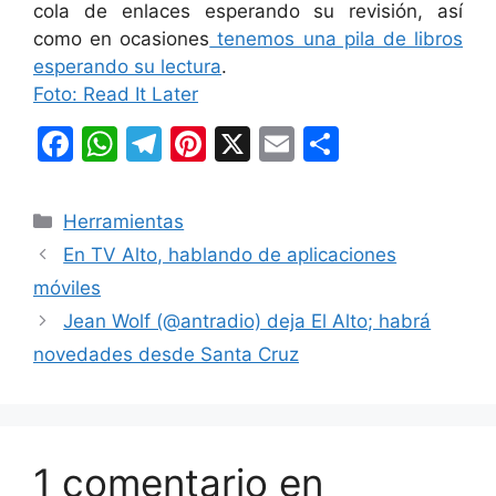
cola de enlaces esperando su revisión, así
como en ocasiones
tenemos una pila de libros
esperando su lectura
.
Foto: Read It Later
F
W
T
Pi
X
E
C
a
h
el
nt
m
o
c
at
e
er
ai
m
Categorías
Herramientas
e
s
gr
e
l
p
En TV Alto, hablando de aplicaciones
b
A
a
st
ar
móviles
o
p
m
tir
Jean Wolf (@antradio) deja El Alto; habrá
o
p
novedades desde Santa Cruz
k
1 comentario en