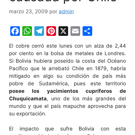
marzo 23, 2009
por
admin
F
W
T
Pi
X
E
C
a
h
el
nt
m
o
El cobre cerró este lunes con un alza de 2,44
c
at
e
er
ai
m
por ciento en la bolsa de metales de Londres.
e
s
gr
e
l
p
Si Bolivia hubiera poseído la costa del Océano
b
A
a
st
ar
Pacífico que le arrebató Chile en 1879, habría
mitigado en algo su condición de país más
o
p
m
tir
pobre de Sudamérica, pues este territorio
o
p
posee los yacimientos cupríferos de
k
Chuquicamata
, uno de los más grandes del
mundo y que el país mapuche aprovecha para
su exportación.
El impacto que sufre Bolivia con esta