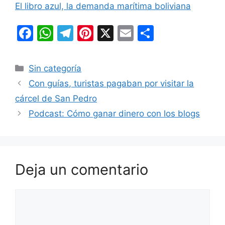
El libro azul, la demanda marítima boliviana
F
W
T
Pi
X
E
C
a
h
el
nt
m
o
c
at
e
er
ai
m
Categorías
Sin categoría
e
s
gr
e
l
p
Con guías, turistas pagaban por visitar la
b
A
a
st
ar
cárcel de San Pedro
o
p
m
tir
Podcast: Cómo ganar dinero con los blogs
o
p
k
Deja un comentario
Comentario