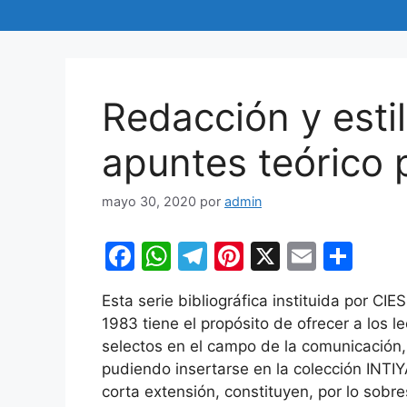
Redacción y estil
apuntes teórico 
mayo 30, 2020
por
admin
F
W
T
Pi
X
E
C
a
h
el
nt
m
o
Esta serie bibliográfica instituida por CIE
c
at
e
er
ai
m
1983 tiene el propósito de ofrecer a los l
e
s
gr
e
l
p
selectos en el campo de la comunicación,
b
A
a
st
ar
pudiendo insertarse en la colección INTI
corta extensión, constituyen, por lo sobre
o
p
m
tir