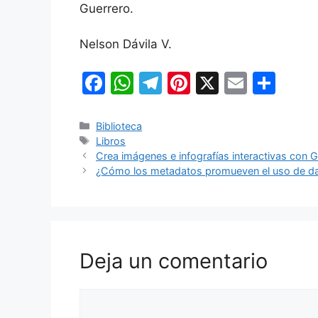
Guerrero.
Nelson Dávila V.
F
W
T
Pi
X
E
C
a
h
el
nt
m
o
c
at
e
er
ai
m
Categorías
Biblioteca
Etiquetas
Libros
e
s
gr
e
l
p
Crea imágenes e infografías interactivas con Ge
b
A
a
st
ar
¿Cómo los metadatos promueven el uso de da
o
p
m
tir
o
p
k
Deja un comentario
Comentario