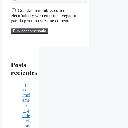
Guarda mi nombre, correo
electrónico y web en este navegador
para la próxima vez que comente.
Posts
recientes
Eps
as
impl
eme
nta
pag
o de
fact
uras