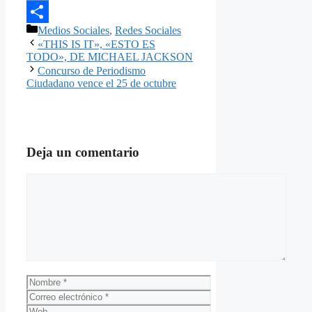
Email
Categorías
Medios Sociales
,
Redes Sociales
Compartir
«THIS IS IT», «ESTO ES
TODO», DE MICHAEL JACKSON
Concurso de Periodismo
Ciudadano vence el 25 de octubre
Deja un comentario
Comentario
Nombre
Correo
electrónico
Web