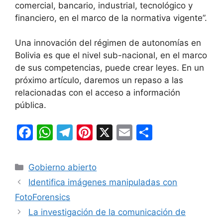
comercial, bancario, industrial, tecnológico y
financiero, en el marco de la normativa vigente”.
Una innovación del régimen de autonomías en
Bolivia es que el nivel sub-nacional, en el marco
de sus competencias, puede crear leyes. En un
próximo artículo, daremos un repaso a las
relacionadas con el acceso a información
pública.
F
W
T
Pi
X
E
C
a
h
el
nt
m
o
c
at
e
er
ai
m
Categorías
Gobierno abierto
e
s
gr
e
l
p
Identifica imágenes manipuladas con
b
A
a
st
ar
FotoForensics
o
p
m
tir
La investigación de la comunicación de