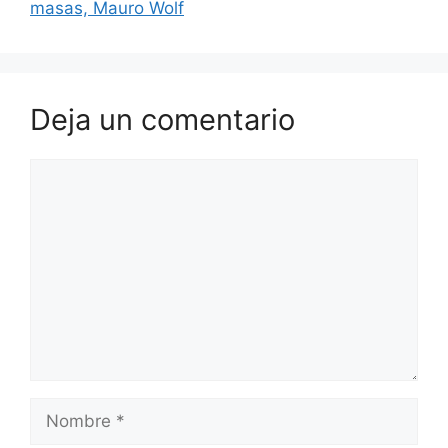
o
p
masas, Mauro Wolf
k
Deja un comentario
Comentario
Nombre