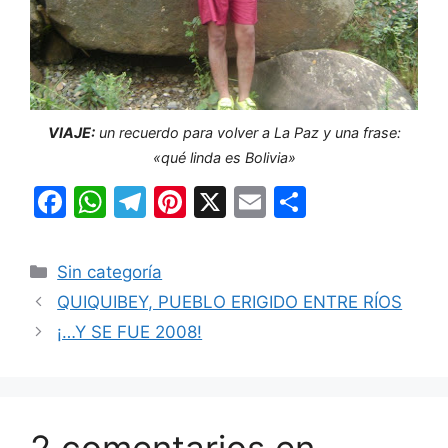
VIAJE:
un recuerdo para volver a La Paz y una frase:
«qué linda es Bolivia»
F
W
T
Pi
X
E
C
a
h
el
nt
m
o
c
at
e
er
ai
m
Categorías
Sin categoría
e
s
gr
e
l
p
QUIQUIBEY, PUEBLO ERIGIDO ENTRE RÍOS
b
A
a
st
ar
¡…Y SE FUE 2008!
o
p
m
tir
o
p
k
2 comentarios en