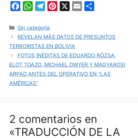
F
W
T
Pi
X
E
C
a
h
el
nt
m
o
c
at
e
er
ai
m
Categorías
Sin categoría
e
s
gr
e
l
p
REVELAN MÁS DATOS DE PRESUNTOS
b
A
a
st
ar
TERRORISTAS EN BOLIVIA
o
p
m
tir
FOTOS INÉDITAS DE EDUARDO RÓZSA,
o
p
ELOT TOAZO, MICHAEL DWYER Y MAGYAROSI
k
ARPAD ANTES DEL OPERATIVO EN “LAS
AMÉRICAS”
2 comentarios en
«TRADUCCIÓN DE LA