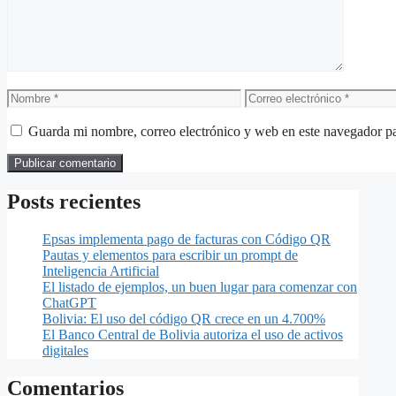
Nombre
Correo
electrónico
Guarda mi nombre, correo electrónico y web en este navegador p
Posts recientes
Epsas implementa pago de facturas con Código QR
Pautas y elementos para escribir un prompt de
Inteligencia Artificial
El listado de ejemplos, un buen lugar para comenzar con
ChatGPT
Bolivia: El uso del código QR crece en un 4.700%
El Banco Central de Bolivia autoriza el uso de activos
digitales
Comentarios