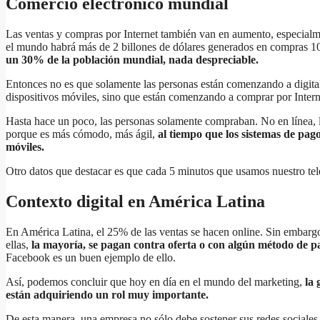
Comercio electrónico mundial
Las ventas y compras por Internet también van en aumento, especialm
el mundo habrá más de 2 billones de dólares generados en compras 
un 30% de la población mundial, nada despreciable.
Entonces no es que solamente las personas están comenzando a digital
dispositivos móviles, sino que están comenzando a comprar por Intern
Hasta hace un poco, las personas solamente compraban. No en línea
porque es más cómodo, más ágil,
al tiempo que los sistemas de pag
móviles.
Otro datos que destacar es que cada 5 minutos que usamos nuestro tel
Contexto digital en América Latina
En América Latina, el 25% de las ventas se hacen online. Sin embar
ellas,
la mayoría, se pagan contra oferta o con algún método de pa
Facebook es un buen ejemplo de ello.
Así, podemos concluir que hoy en día en el mundo del marketing,
la 
están adquiriendo un rol muy importante.
De esta manera, una empresa no sólo debe sostener sus redes sociales