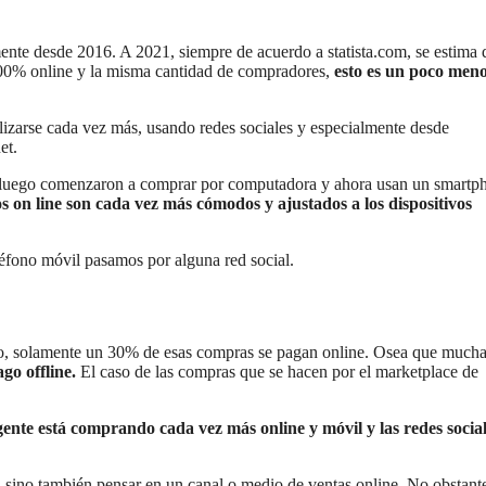
ente desde 2016. A 2021, siempre de acuerdo a statista.com, se estima 
100% online y la misma cantidad de compradores,
esto es un poco meno
izarse cada vez más, usando redes sociales y especialmente desde
et.
, luego comenzaron a comprar por computadora y ahora usan un smartp
os on line son cada vez más cómodos y ajustados a los dispositivos
éfono móvil pasamos por alguna red social.
go, solamente un 30% de esas compras se pagan online. Osea que mucha
go offline.
El caso de las compras que se hacen por el marketplace de
gente está comprando cada vez más online y móvil y las redes socia
, sino también pensar en un canal o medio de ventas online. No obstant