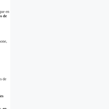
que en
s de
hone,
s de
les
e,
en