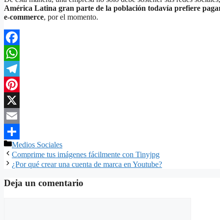
América Latina gran parte de la población todavía prefiere pagar 
e-commerce
, por el momento.
Facebook
WhatsApp
Telegram
Pinterest
X
Email
Categorías
Medios Sociales
Compartir
Comprime tus imágenes fácilmente con Tinyjpg
¿Por qué crear una cuenta de marca en Youtube?
Deja un comentario
Comentario