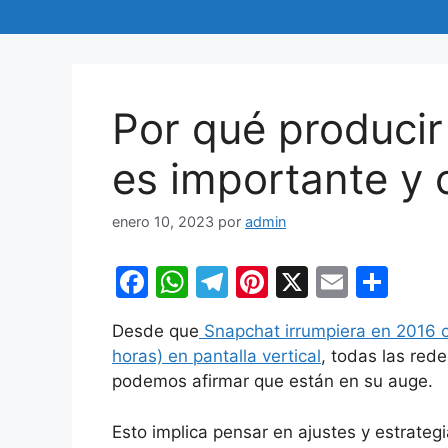
Por qué producir
es importante y
enero 10, 2023
por
admin
F
W
T
Pi
X
E
C
a
h
el
nt
m
o
Desde que
Snapchat irrumpiera en 2016 c
c
at
e
er
ai
m
horas) en pantalla vertical
, todas las red
e
s
gr
e
l
p
podemos afirmar que están en su auge.
b
A
a
st
ar
Esto implica pensar en ajustes y estrate
o
p
m
tir