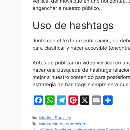
vertical del móvil que en uno horizontal)
enganchar a nuestro público.
Uso de hashtags
Junto con el texto de publicación, no deb
para clasificar y hacer accesible (encontr
Antes de publicar un video vertical en un
hacer una búsqueda de hashtags relacion
mejor a nuestro contenido para posterior
estrategia de hashtags siempre será bue
F
W
T
Pi
X
E
C
a
h
el
nt
m
o
c
at
e
er
ai
m
Categorías
Medios Sociales
Etiquetas
Marketing de contenidos
e
s
gr
e
l
p
¿Cómo funciona el algoritmo para Facebook 